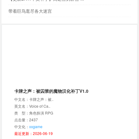
带着巨鸟逛尽各大迷宫
卡牌之声：被囚禁的魔物汉化补丁V1.0
中文名：卡牌之声：被..
英文名：Voice of Ca..
类 型：角色扮演 RPG
点击量：2437
中文化：
xxgame
最近更新：2026-06-19