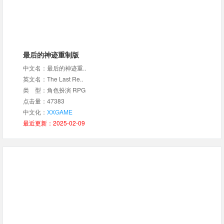
最后的神迹重制版
中文名：最后的神迹重..
英文名：The Last Re..
类 型：角色扮演 RPG
点击量：47383
中文化：
XXGAME
最近更新：2025-02-09