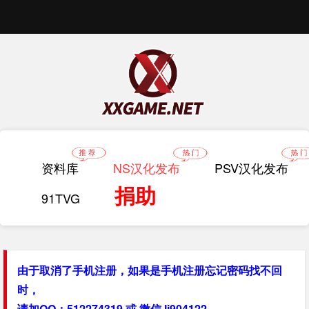
资料库
NS汉化发布
PSV汉化发布
捐助
91TVG
由于取消了手机注册，如果是手机注册忘记密码找不回
时，
请加QQ：512274319 或 微信 li904122