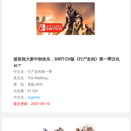
提前祝大家中秋快乐，SWITCH版《行尸走肉》第一季汉化
补丁
中文名：行尸走肉第一季
英文名：The Walking..
类 型：冒险 AVG
点击量：21124
中文化：
xxgame
最近更新：2021-09-10