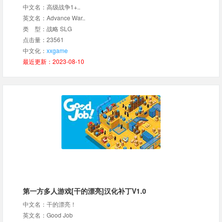
中文名：高级战争1+..
英文名：Advance War..
类 型：战略 SLG
点击量：23561
中文化：
xxgame
最近更新：2023-08-10
第一方多人游戏[干的漂亮]汉化补丁V1.0
中文名：干的漂亮！
英文名：Good Job