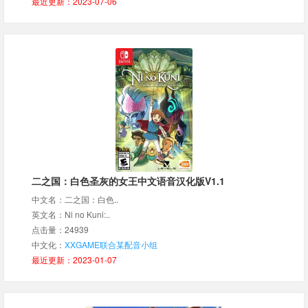
最近更新：2023-07-06
二之国：白色圣灰的女王中文语音汉化版V1.1
中文名：二之国：白色..
英文名：Ni no Kuni:..
点击量：24939
中文化：
XXGAME联合某配音小组
最近更新：2023-01-07